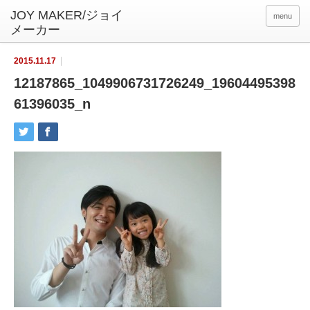
menu
2015.11.17
12187865_1049906731726249_19604495398
61396035_n