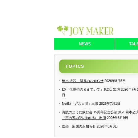
NEWS
TAL
TOPICS
檜木 大和 所属のお知らせ
2026年8月5日
EX「名探偵のままでいて」第2話 出演
2026年7月
日
Netflix「ガス人間」出演
2026年7月1日
海賊のように飲む会 15周年記念公演 第20回本公
「西の遊の記のねのね」出演
2026年6月9日
奈那 所属のお知らせ
2026年5月8日