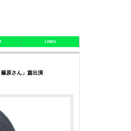
T
LINKS
情 篠原さん」篇出演