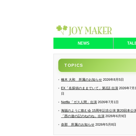
NEWS
TAL
TOPICS
檜木 大和 所属のお知らせ
2026年8月5日
EX「名探偵のままでいて」第2話 出演
2026年7月
日
Netflix「ガス人間」出演
2026年7月1日
海賊のように飲む会 15周年記念公演 第20回本公
「西の遊の記のねのね」出演
2026年6月9日
奈那 所属のお知らせ
2026年5月8日