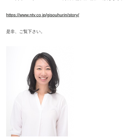
https://www.ntv.co.jp/gisouhurin/story/
是非、ご覧下さい。