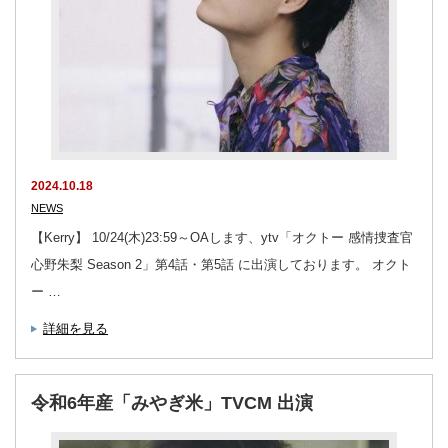
2024.10.18
NEWS
【Kerry】 10/24(木)23:59～OAします、ytv「オクトー 感情捜査官
心野朱梨 Season 2」第4話・第5話 に出演しております。 オクト
ー …
詳細を見る
令和6年産「みやぎ米」TVCM 出演