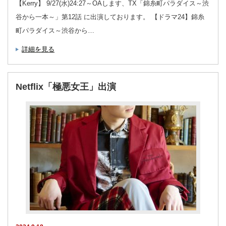
【Kerry】 9/27(水)24:27～OAします、TX「錦糸町パラダイス～渋
谷から一本～」第12話 に出演しております。 【ドラマ24】錦糸
町パラダイス～渋谷から…
詳細を見る
Netflix「極悪女王」出演