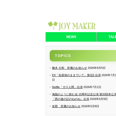
NEWS
TAL
TOPICS
檜木 大和 所属のお知らせ
2026年8月5日
EX「名探偵のままでいて」第2話 出演
2026年7月
日
Netflix「ガス人間」出演
2026年7月1日
海賊のように飲む会 15周年記念公演 第20回本公
「西の遊の記のねのね」出演
2026年6月9日
奈那 所属のお知らせ
2026年5月8日