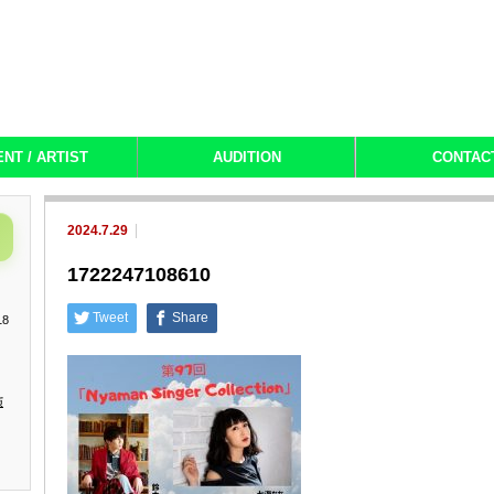
ENT / ARTIST
AUDITION
CONTAC
2024.7.29
1722247108610
Tweet
Share
18
演