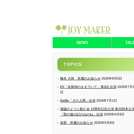
NEWS
TAL
TOPICS
檜木 大和 所属のお知らせ
2026年8月5日
EX「名探偵のままでいて」第2話 出演
2026年7月
日
Netflix「ガス人間」出演
2026年7月1日
海賊のように飲む会 15周年記念公演 第20回本公
「西の遊の記のねのね」出演
2026年6月9日
奈那 所属のお知らせ
2026年5月8日