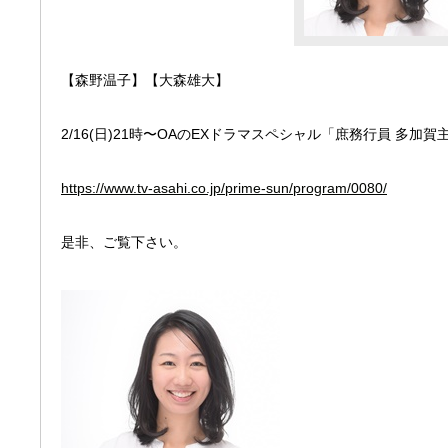
【森野温子】【大森雄大】
2/16(日)21時〜OAのEXドラマスペシャル「庶務行員 多加
https://www.tv-asahi.co.jp/prime-sun/program/0080/
是非、ご覧下さい。