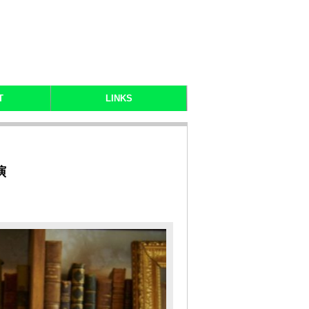
T
LINKS
演