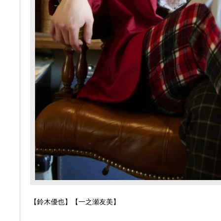
【鈴木優也】【一之瀬友美】