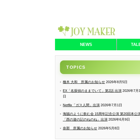
NEWS
TAL
TOPICS
檜木 大和 所属のお知らせ
2026年8月5日
EX「名探偵のままでいて」第2話 出演
2026年7月
日
Netflix「ガス人間」出演
2026年7月1日
海賊のように飲む会 15周年記念公演 第20回本公
「西の遊の記のねのね」出演
2026年6月9日
奈那 所属のお知らせ
2026年5月8日