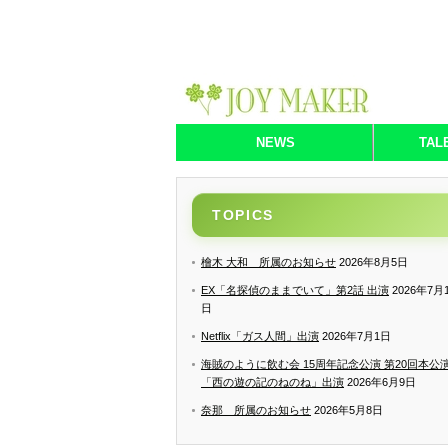
NEWS
TAL
TOPICS
檜木 大和 所属のお知らせ
2026年8月5日
EX「名探偵のままでいて」第2話 出演
2026年7月
日
Netflix「ガス人間」出演
2026年7月1日
海賊のように飲む会 15周年記念公演 第20回本公
「西の遊の記のねのね」出演
2026年6月9日
奈那 所属のお知らせ
2026年5月8日