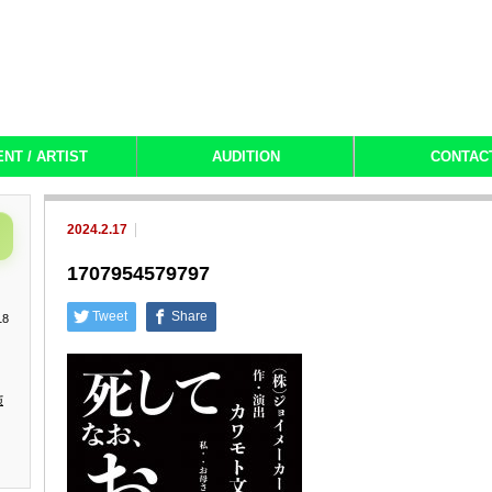
ENT / ARTIST
AUDITION
CONTAC
2024.2.17
1707954579797
Tweet
Share
18
演