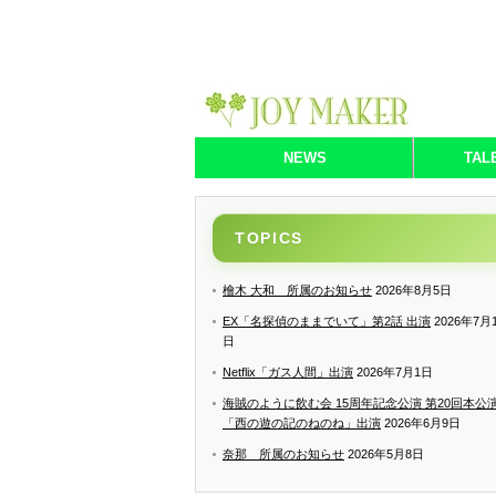
NEWS
TAL
TOPICS
檜木 大和 所属のお知らせ
2026年8月5日
EX「名探偵のままでいて」第2話 出演
2026年7月
日
Netflix「ガス人間」出演
2026年7月1日
海賊のように飲む会 15周年記念公演 第20回本公
「西の遊の記のねのね」出演
2026年6月9日
奈那 所属のお知らせ
2026年5月8日