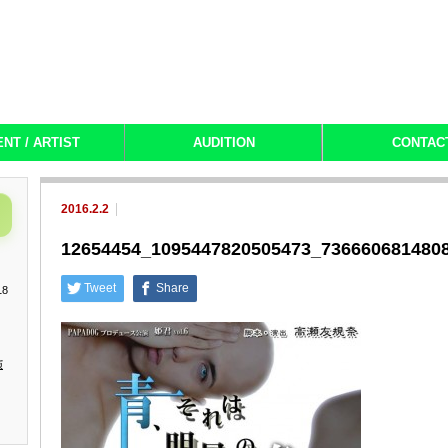
ENT / ARTIST
AUDITION
CONTAC
2016.2.2
12654454_1095447820505473_736660681480
Tweet
Share
18
演