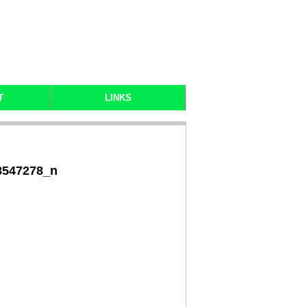
T
LINKS
8547278_n