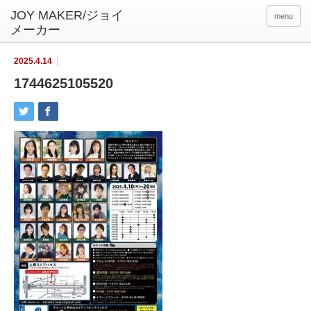
menu
2025.4.14
1744625105520