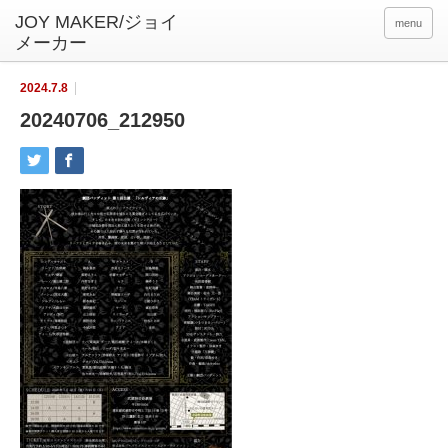
menu
2024.7.8
20240706_212950