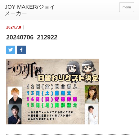
menu
2024.7.8
20240706_212922