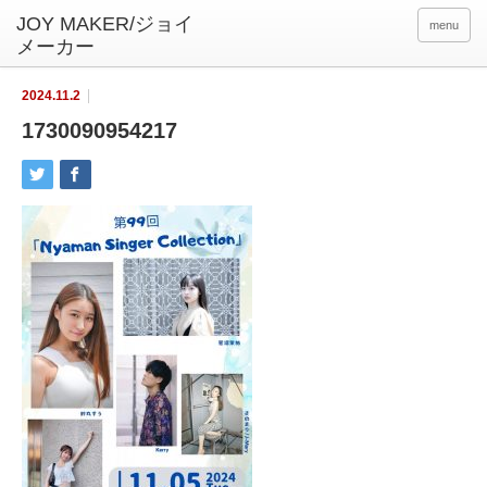
menu
2024.11.2
1730090954217