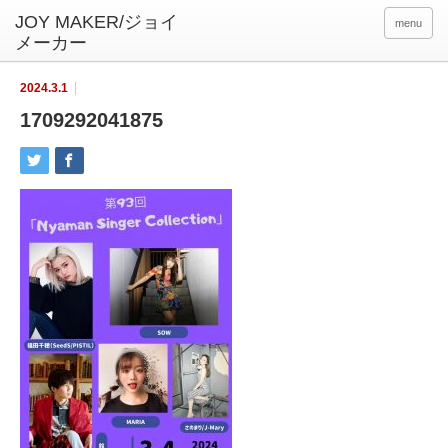
menu
2024.3.1
1709292041875