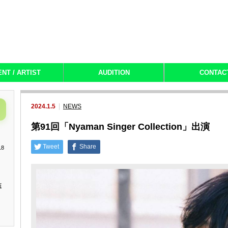
ENT / ARTIST
AUDITION
CONTAC
2024.1.5
NEWS
第91回「Nyaman Singer Collection」出演
Tweet
Share
18
演