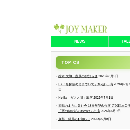
NEWS
TAL
TOPICS
檜木 大和 所属のお知らせ
2026年8月5日
EX「名探偵のままでいて」第2話 出演
2026年7月
日
Netflix「ガス人間」出演
2026年7月1日
海賊のように飲む会 15周年記念公演 第20回本公
「西の遊の記のねのね」出演
2026年6月9日
奈那 所属のお知らせ
2026年5月8日