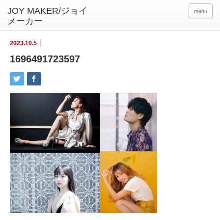
menu
2023.10.5
1696491723597