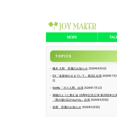
NEWS
TAL
TOPICS
檜木 大和 所属のお知らせ
2026年8月5日
EX「名探偵のままでいて」第2話 出演
2026年7月
日
Netflix「ガス人間」出演
2026年7月1日
海賊のように飲む会 15周年記念公演 第20回本公
「西の遊の記のねのね」出演
2026年6月9日
奈那 所属のお知らせ
2026年5月8日