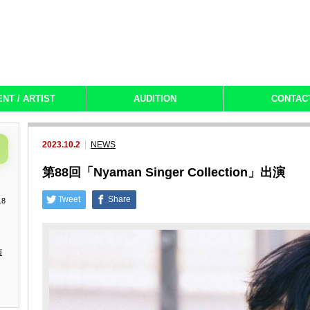
ENT / ARTIST
AUDITION
CONTAC
2023.10.2
NEWS
第88回「Nyaman Singer Collection」出演
Tweet
Share
18
演