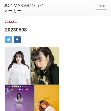
menu
2023.5.1
20230508