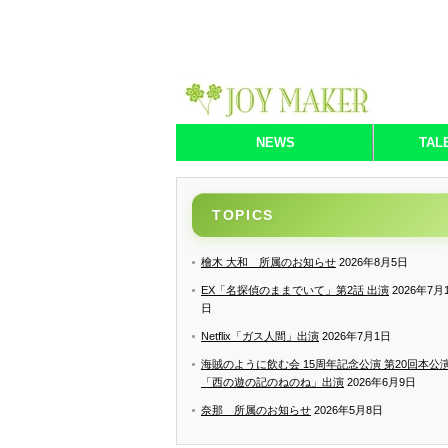
NEWS
TAL
TOPICS
檜木 大和 所属のお知らせ
2026年8月5日
EX「名探偵のままでいて」第2話 出演
2026年7月
日
Netflix「ガス人間」出演
2026年7月1日
海賊のように飲む会 15周年記念公演 第20回本公
「西の遊の記のねのね」出演
2026年6月9日
奈那 所属のお知らせ
2026年5月8日