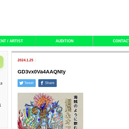
ENT / ARTIST
AUDITION
CONTAC
2024.1.25
GD3vx0Va4AAQNty
Tweet
Share
18
演