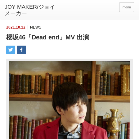
menu
2021.10.12
NEWS
櫻坂46「Dead end」MV 出演