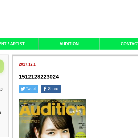
ENT / ARTIST
AUDITION
CONTAC
2017.12.1
1512128223024
Tweet
Share
18
演