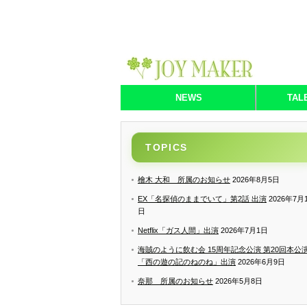
NEWS
TAL
TOPICS
檜木 大和 所属のお知らせ
2026年8月5日
EX「名探偵のままでいて」第2話 出演
2026年7月
日
Netflix「ガス人間」出演
2026年7月1日
海賊のように飲む会 15周年記念公演 第20回本公
「西の遊の記のねのね」出演
2026年6月9日
奈那 所属のお知らせ
2026年5月8日