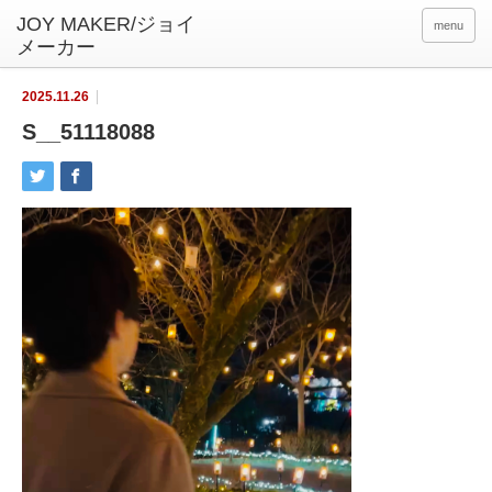
menu
2025.11.26
S__51118088