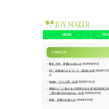
NEWS
TAL
TOPICS
檜木 大和 所属のお知らせ
2026年8月5日
EX「名探偵のままでいて」第2話 出演
2026年7月
日
Netflix「ガス人間」出演
2026年7月1日
海賊のように飲む会 15周年記念公演 第20回本公
「西の遊の記のねのね」出演
2026年6月9日
奈那 所属のお知らせ
2026年5月8日