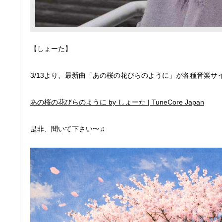
【しょーた】
3/13より、最新曲「あの桜の花びらのように」が各種音楽サ
あの桜の花びらのように by しょーた | TuneCore Japan
是非、聞いて下さい〜♫