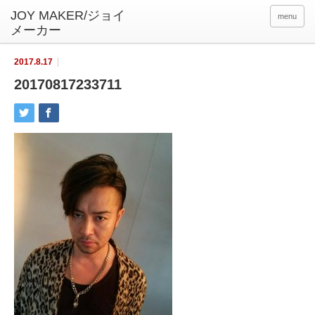
menu
2017.8.17
20170817233711