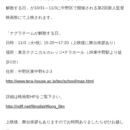
解散する日」が10/31～11/3に中野区で開催される第2回新人監督
映画祭にて上映されます。
「ナグラチームが解散する日」
日時：11/3（火•祝）15:20〜17:20（上映後に舞台挨拶あり）
場所：東京テクニカルカレッジ•テラホール（JR東中野駅より徒
歩1分）
住所：中野区東中野4-2-3
http://www.tera-house.ac.jp/tec/school/map.html
詳細は映画祭HPをご覧下さい。
http://ndff.net/filmslist/#long_film
上映後、舞台挨拶もありますのでお時間ありましたらぜひお越し