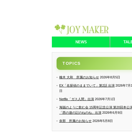
NEWS
TAL
TOPICS
檜木 大和 所属のお知らせ
2026年8月5日
EX「名探偵のままでいて」第2話 出演
2026年7月
日
Netflix「ガス人間」出演
2026年7月1日
海賊のように飲む会 15周年記念公演 第20回本公
「西の遊の記のねのね」出演
2026年6月9日
奈那 所属のお知らせ
2026年5月8日