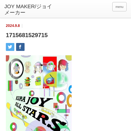
menu
2024.9.8
1715681529715