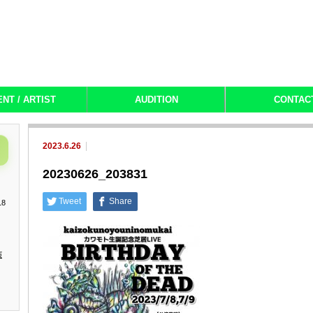
ENT / ARTIST
AUDITION
CONTAC
2023.6.26
20230626_203831
Tweet
Share
18
演