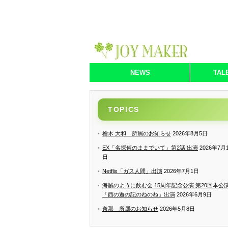
NEWS
TAL
TOPICS
檜木 大和 所属のお知らせ
2026年8月5日
EX「名探偵のままでいて」第2話 出演
2026年7月
日
Netflix「ガス人間」出演
2026年7月1日
海賊のように飲む会 15周年記念公演 第20回本公
「西の遊の記のねのね」出演
2026年6月9日
奈那 所属のお知らせ
2026年5月8日