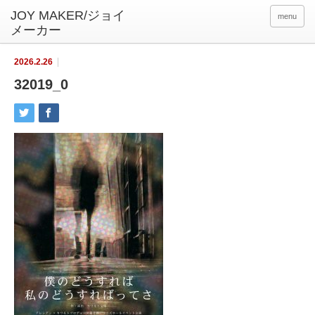
menu
2026.2.26
32019_0