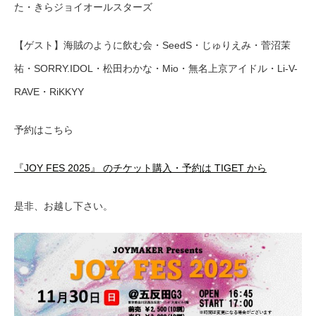
た・きらジョイオールスターズ
【ゲスト】海賊のように飲む会・SeedS・じゅりえみ・菅沼茉
祐・SORRY.IDOL・松田わかな・Mio・無名上京アイドル・Li-V-
RAVE・RiKKYY
予約はこちら
『JOY FES 2025』 のチケット購入・予約は TIGET から
是非、お越し下さい。