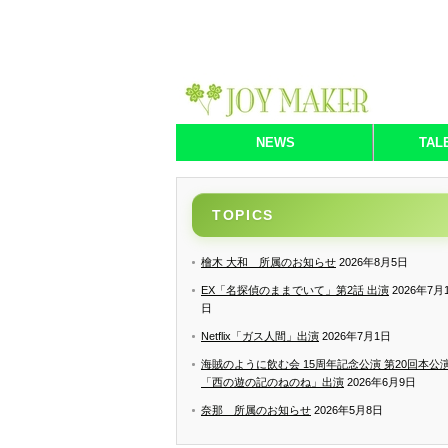
NEWS
TAL
TOPICS
檜木 大和 所属のお知らせ
2026年8月5日
EX「名探偵のままでいて」第2話 出演
2026年7月
日
Netflix「ガス人間」出演
2026年7月1日
海賊のように飲む会 15周年記念公演 第20回本公
「西の遊の記のねのね」出演
2026年6月9日
奈那 所属のお知らせ
2026年5月8日