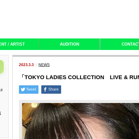
ENT / ARTIST
AUDITION
CONTAC
2023.3.3
NEWS
「TOKYO LADIES COLLECTION LIVE &
Tweet
Share
18
演