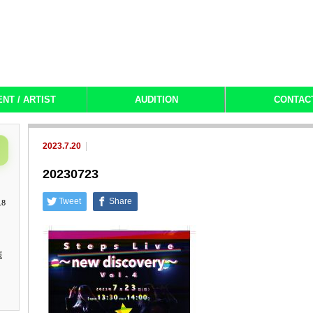
ENT / ARTIST
AUDITION
CONTAC
2023.7.20
20230723
Tweet
Share
18
演