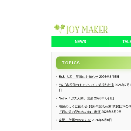
NEWS
TAL
TOPICS
檜木 大和 所属のお知らせ
2026年8月5日
EX「名探偵のままでいて」第2話 出演
2026年7月
日
Netflix「ガス人間」出演
2026年7月1日
海賊のように飲む会 15周年記念公演 第20回本公
「西の遊の記のねのね」出演
2026年6月9日
奈那 所属のお知らせ
2026年5月8日