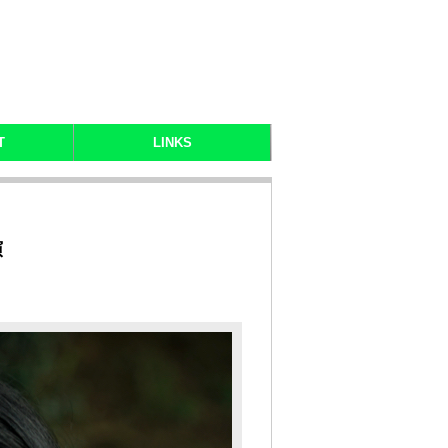
T
LINKS
演