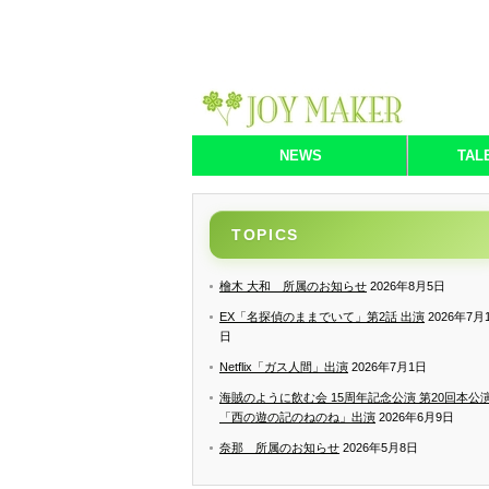
NEWS
TAL
TOPICS
檜木 大和 所属のお知らせ
2026年8月5日
EX「名探偵のままでいて」第2話 出演
2026年7月
日
Netflix「ガス人間」出演
2026年7月1日
海賊のように飲む会 15周年記念公演 第20回本公
「西の遊の記のねのね」出演
2026年6月9日
奈那 所属のお知らせ
2026年5月8日