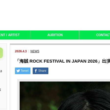
ENT / ARTIST
AUDITION
CONTAC
2026.4.3
NEWS
「海賊 ROCK FESTIVAL IN JAPAN 2026」出
Tweet
Share
18
演