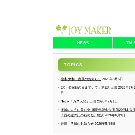
NEWS
TAL
TOPICS
檜木 大和 所属のお知らせ
2026年8月5日
EX「名探偵のままでいて」第2話 出演
2026年7月
日
Netflix「ガス人間」出演
2026年7月1日
海賊のように飲む会 15周年記念公演 第20回本公
「西の遊の記のねのね」出演
2026年6月9日
奈那 所属のお知らせ
2026年5月8日