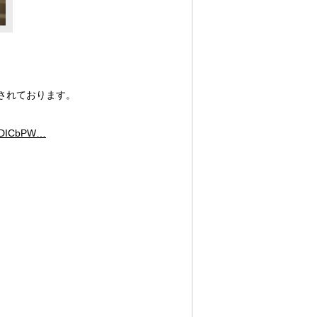
載されております。
hYDICbPW…