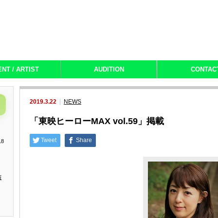
ENT / ARTIST
AUDITION
CONTAC
2019.3.22
NEWS
「東映ヒーローMAX vol.59」掲載
Tweet
Share
18
演