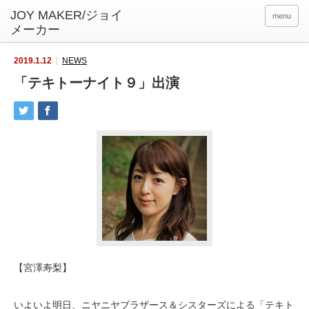
menu
2019.1.12
NEWS
「テキトーナイト９」出演
【宮澤寿梨】
いよいよ明日、ニヤニヤブラザース＆シスターズによる「テキト